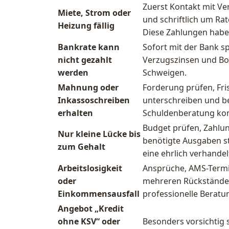
Zuerst Kontakt mit Ve
Miete, Strom oder
und schriftlich um Ra
Heizung fällig
Diese Zahlungen haben
Bankrate kann
Sofort mit der Bank s
nicht gezahlt
Verzugszinsen und Bon
werden
Schweigen.
Mahnung oder
Forderung prüfen, Fris
Inkassoschreiben
unterschreiben und b
erhalten
Schuldenberatung kon
Budget prüfen, Zahlu
Nur kleine Lücke bis
benötigte Ausgaben st
zum Gehalt
eine ehrlich verhandelt
Arbeitslosigkeit
Ansprüche, AMS-Termin
oder
mehreren Rückständen
Einkommensausfall
professionelle Beratu
Angebot „Kredit
ohne KSV“ oder
Besonders vorsichtig 