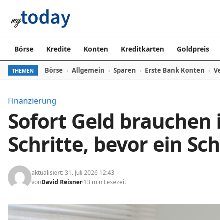
Zum Inhalt springen
Börse
Kredite
Konten
Kreditkarten
Goldpreis
Börse
Allgemein
Sparen
Erste Bank Konten
V
THEMEN
Finanzierung
Sofort Geld brauchen i
Schritte, bevor ein Sc
aktualisiert: 31. Juli 2026 12:43
von
David Reisner
13 min Lesezeit