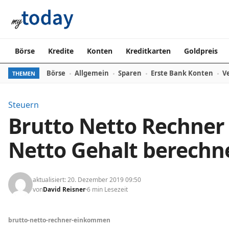
Zum Inhalt springen
Börse
Kredite
Konten
Kreditkarten
Goldpreis
Börse
Allgemein
Sparen
Erste Bank Konten
V
THEMEN
Steuern
Brutto Netto Rechner 
Netto Gehalt berechn
aktualisiert: 20. Dezember 2019 09:50
von
David Reisner
6 min Lesezeit
brutto-netto-rechner-einkommen