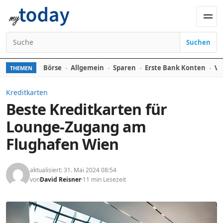
Zum Inhalt springen
Men
Suchen
Suchen nach:
Börse
Allgemein
Sparen
Erste Bank Konten
Ve
THEMEN
Kreditkarten
Beste Kreditkarten für
Lounge-Zugang am
Flughafen Wien
aktualisiert: 31. Mai 2024 08:54
von
David Reisner
11 min Lesezeit