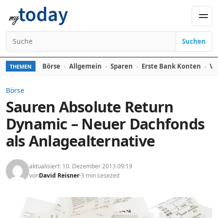
Zum Inhalt springen
Men
Suchen
Suchen nach:
Börse
Allgemein
Sparen
Erste Bank Konten
Ve
THEMEN
Börse
Sauren Absolute Return
Dynamic – Neuer Dachfonds
als Anlagealternative
aktualisiert: 10. Dezember 2013 09:19
von
David Reisner
3 min Lesezeit