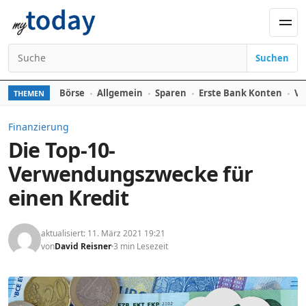
Zum Inhalt springen
Men
Suchen
Suchen nach:
Börse
Allgemein
Sparen
Erste Bank Konten
Ve
THEMEN
Finanzierung
Die Top-10-
Verwendungszwecke für
einen Kredit
aktualisiert: 11. März 2021 19:21
von
David Reisner
3 min Lesezeit