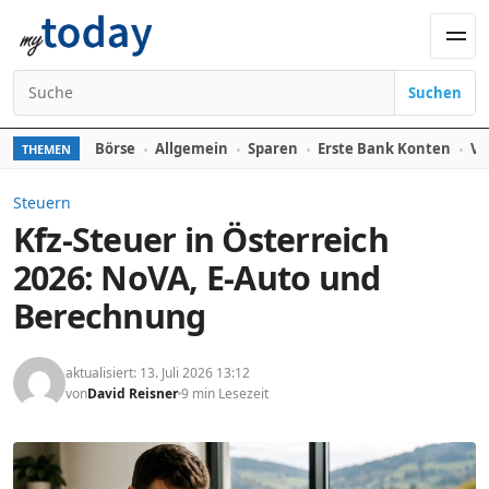
Zum Inhalt springen
Men
Suchen
Suchen nach:
Börse
Allgemein
Sparen
Erste Bank Konten
Ve
THEMEN
Steuern
Kfz-Steuer in Österreich
2026: NoVA, E-Auto und
Berechnung
aktualisiert: 13. Juli 2026 13:12
von
David Reisner
9 min Lesezeit