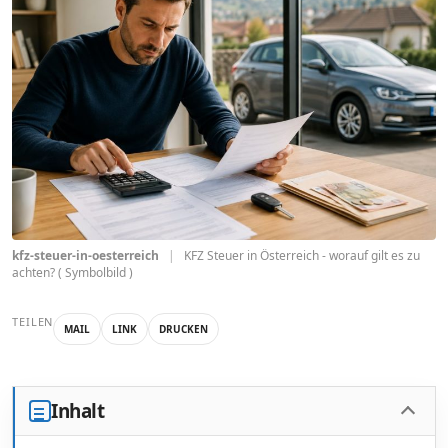
kfz-steuer-in-oesterreich
|
KFZ Steuer in Österreich - worauf gilt es zu
achten? ( Symbolbild )
TEILEN
MAIL
LINK
DRUCKEN
Inhalt