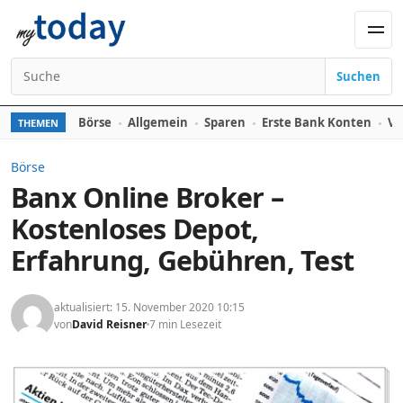
Zum Inhalt springen
Men
Suchen
Suchen nach:
Börse
Allgemein
Sparen
Erste Bank Konten
Ve
THEMEN
Börse
Banx Online Broker –
Kostenloses Depot,
Erfahrung, Gebühren, Test
aktualisiert: 15. November 2020 10:15
von
David Reisner
7 min Lesezeit