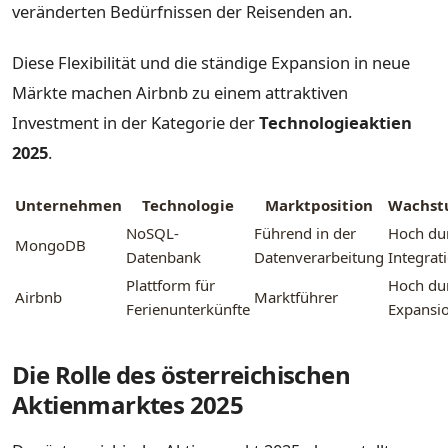
veränderten Bedürfnissen der Reisenden an.
Diese Flexibilität und die ständige Expansion in neue
Märkte machen Airbnb zu einem attraktiven
Investment in der Kategorie der
Technologieaktien
2025
.
Unternehmen
Technologie
Marktposition
Wachst
NoSQL-
Führend in der
Hoch dur
MongoDB
Datenbank
Datenverarbeitung
Integrat
Plattform für
Hoch dur
Airbnb
Marktführer
Ferienunterkünfte
Expansi
Die Rolle des österreichischen
Aktienmarktes 2025