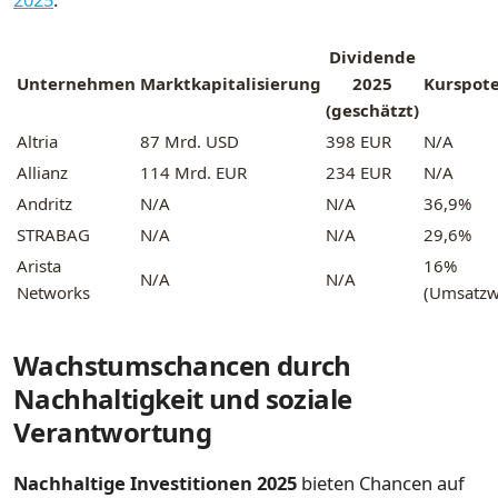
Dividende
Unternehmen
Marktkapitalisierung
2025
Kurspote
(geschätzt)
Altria
87 Mrd. USD
398 EUR
N/A
Allianz
114 Mrd. EUR
234 EUR
N/A
Andritz
N/A
N/A
36,9%
STRABAG
N/A
N/A
29,6%
Arista
16%
N/A
N/A
Networks
(Umsatzw
Wachstumschancen durch
Nachhaltigkeit und soziale
Verantwortung
Nachhaltige Investitionen 2025
bieten Chancen auf