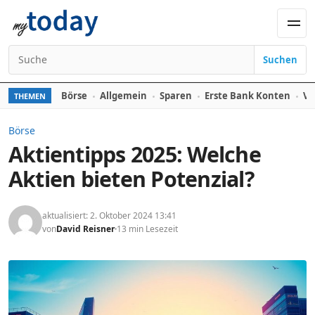
Zum Inhalt springen
Men
Suchen
Suchen nach:
Börse
Allgemein
Sparen
Erste Bank Konten
Ve
THEMEN
Börse
Aktientipps 2025: Welche
Aktien bieten Potenzial?
aktualisiert: 2. Oktober 2024 13:41
von
David Reisner
13 min Lesezeit