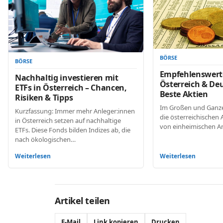
BÖRSE
BÖRSE
Empfehlenswerte
Nachhaltig investieren mit
Österreich & De
ETFs in Österreich – Chancen,
Beste Aktien
Risiken & Tipps
Im Großen und Ganze
Kurzfassung: Immer mehr Anleger:innen
die österreichischen A
in Österreich setzen auf nachhaltige
von einheimischen A
ETFs. Diese Fonds bilden Indizes ab, die
nach ökologischen…
Weiterlesen
Weiterlesen
Artikel teilen
E-Mail
Link kopieren
Drucken