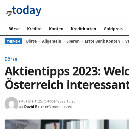
Zum Inhalt springen
Börse
Kredite
Konten
Kreditkarten
Goldpreis
Börse
Allgemein
Sparen
Erste Bank Konten
V
THEMEN
Börse
Aktientipps 2023: Welc
Österreich interessan
aktualisiert: 25. Oktober 2022 15:28
von
David Reisner
3 min Lesezeit