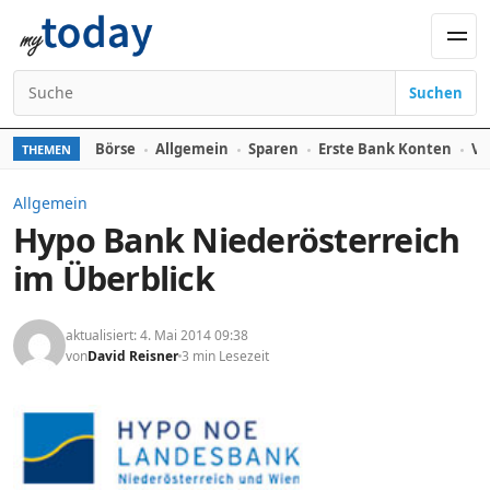
Zum Inhalt springen
Men
Suchen
Suchen nach:
Börse
Allgemein
Sparen
Erste Bank Konten
Ve
THEMEN
Allgemein
Hypo Bank Niederösterreich
im Überblick
aktualisiert: 4. Mai 2014 09:38
von
David Reisner
3 min Lesezeit