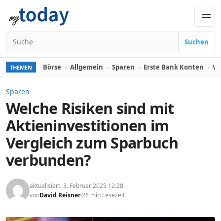
Zum Inhalt springen
Men
Suchen
Suchen nach:
Börse
Allgemein
Sparen
Erste Bank Konten
Ve
THEMEN
Sparen
Welche Risiken sind mit
Aktieninvestitionen im
Vergleich zum Sparbuch
verbunden?
aktualisiert: 3. Februar 2025 12:28
von
David Reisner
26 min Lesezeit