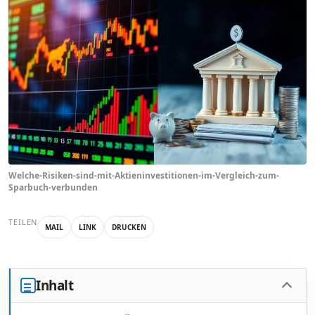
Welche-Risiken-sind-mit-Aktieninvestitionen-im-Vergleich-zum-
Sparbuch-verbunden
TEILEN
MAIL
LINK
DRUCKEN
Inhalt