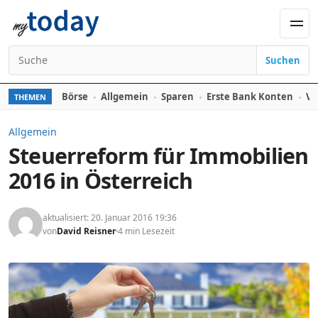
Zum Inhalt springen
Men
Suchen
Suchen nach:
Börse
Allgemein
Sparen
Erste Bank Konten
Ve
THEMEN
Allgemein
Steuerreform für Immobilien
2016 in Österreich
aktualisiert: 20. Januar 2016 19:36
von
David Reisner
4 min Lesezeit