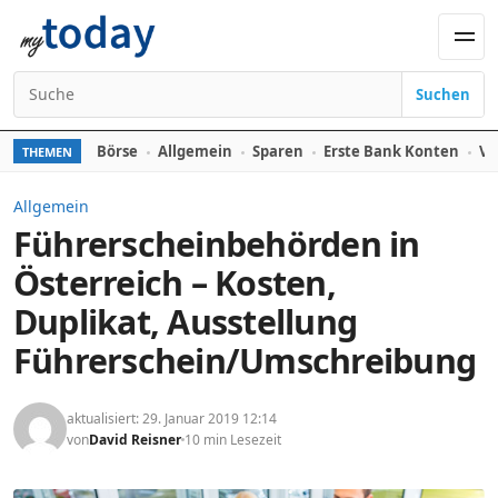
Zum Inhalt springen
Men
Suchen
Suchen nach:
Börse
Allgemein
Sparen
Erste Bank Konten
Ve
THEMEN
Allgemein
Führerscheinbehörden in
Österreich – Kosten,
Duplikat, Ausstellung
Führerschein/Umschreibung
aktualisiert: 29. Januar 2019 12:14
von
David Reisner
10 min Lesezeit