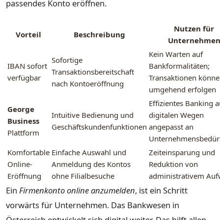
passendes Konto eröffnen.
Nutzen für
Vorteil
Beschreibung
Unternehme
Kein Warten auf
Sofortige
IBAN sofort
Bankformalitäten;
Transaktionsbereitschaft
verfügbar
Transaktionen könn
nach Kontoeröffnung
umgehend erfolgen
Effizientes Banking a
George
Intuitive Bedienung und
digitalen Wegen
Business
Geschäftskundenfunktionen
angepasst an
Plattform
Unternehmensbedürf
Komfortable
Einfache Auswahl und
Zeiteinsparung und
Online-
Anmeldung des Kontos
Reduktion von
Eröffnung
ohne Filialbesuche
administrativem Au
Ein
Firmenkonto online anzumelden
, ist ein Schritt
vorwärts für Unternehmen. Das Bankwesen in
Österreich entwickelt sich digital weiter. Das hilft allen