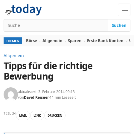
Zum Inhalt springen
Men
Suchen
Suchen nach:
Börse
Allgemein
Sparen
Erste Bank Konten
Ve
THEMEN
Allgemein
Tipps für die richtige
Bewerbung
aktualisiert: 3. Februar 2014 09:13
von
David Reisner
11 min Lesezeit
TEILEN
MAIL
LINK
DRUCKEN