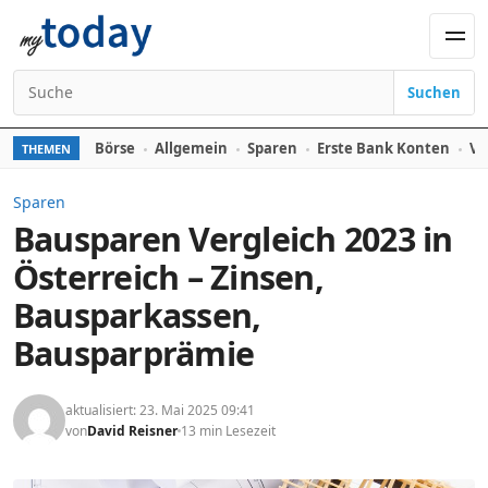
Zum Inhalt springen
Men
Suchen
Suchen nach:
Börse
Allgemein
Sparen
Erste Bank Konten
Ve
THEMEN
Sparen
Bausparen Vergleich 2023 in
Österreich – Zinsen,
Bausparkassen,
Bausparprämie
aktualisiert: 23. Mai 2025 09:41
von
David Reisner
13 min Lesezeit