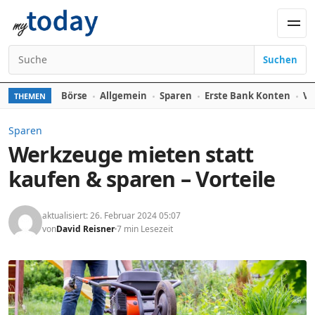
Zum Inhalt springen
Men
Suchen
Suchen nach:
Börse
Allgemein
Sparen
Erste Bank Konten
Ve
THEMEN
Sparen
Werkzeuge mieten statt
kaufen & sparen – Vorteile
aktualisiert: 26. Februar 2024 05:07
von
David Reisner
7 min Lesezeit