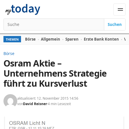
Zum Inhalt springen
Men
Suchen
Suchen nach:
Börse
Allgemein
Sparen
Erste Bank Konten
Ve
THEMEN
Börse
Osram Aktie –
Unternehmens Strategie
führt zu Kursverlust
aktualisiert: 12. November 2015 14:56
von
David Reisner
4 min Lesezeit