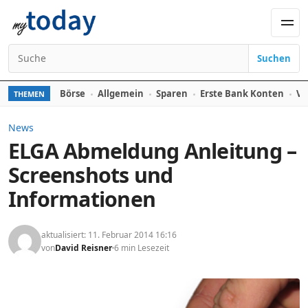
Zum Inhalt springen
Men
Suchen
Suchen nach:
Börse
Allgemein
Sparen
Erste Bank Konten
Ve
THEMEN
News
ELGA Abmeldung Anleitung –
Screenshots und
Informationen
aktualisiert: 11. Februar 2014 16:16
von
David Reisner
6 min Lesezeit