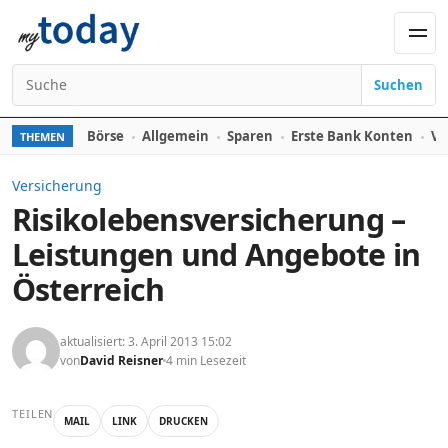
Zum Inhalt springen
Men
Suchen
Suchen nach:
Börse
Allgemein
Sparen
Erste Bank Konten
Ve
THEMEN
Versicherung
Risikolebensversicherung –
Leistungen und Angebote in
Österreich
aktualisiert: 3. April 2013 15:02
von
David Reisner
4 min Lesezeit
TEILEN
MAIL
LINK
DRUCKEN