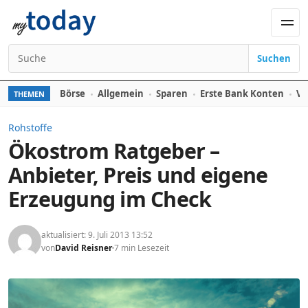
Zum Inhalt springen
Men
Suchen
Suchen nach:
Börse
Allgemein
Sparen
Erste Bank Konten
Ve
THEMEN
Rohstoffe
Ökostrom Ratgeber –
Anbieter, Preis und eigene
Erzeugung im Check
aktualisiert: 9. Juli 2013 13:52
von
David Reisner
7 min Lesezeit