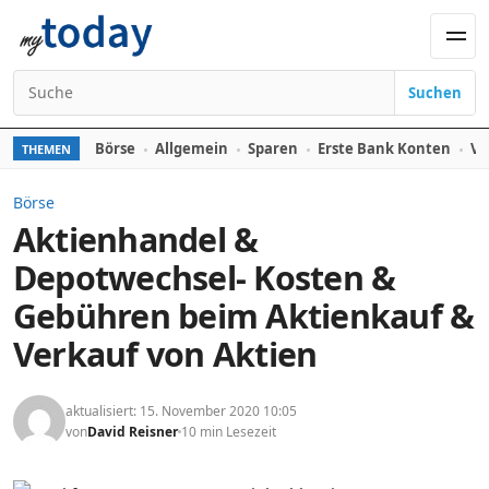
Zum Inhalt springen
Men
Suchen
Suchen nach:
Börse
Allgemein
Sparen
Erste Bank Konten
Ve
THEMEN
Börse
Aktienhandel &
Depotwechsel- Kosten &
Gebühren beim Aktienkauf &
Verkauf von Aktien
aktualisiert: 15. November 2020 10:05
von
David Reisner
10 min Lesezeit